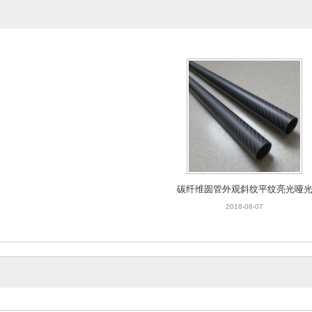
碳纤维圆管外观斜纹平纹亮光哑
2018-08-07