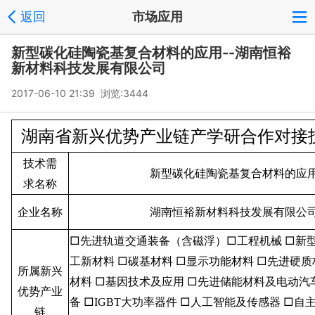
返回
市场应用
新型碳化硅陶瓷基复合材料的应用--湖南恒裕
新材料科技发展有限公司
2017-06-10 21:39 浏览:
3444
湖南省新兴优势产业链产学研合作对接
技术需
新型碳化硅陶瓷基复合材料的应
求名称
企业名称
湖南恒裕新材料科技发展有限公
□先进轨道交通装备（含磁浮）□工程机械
□新
工新材料
□碳基材料
□显示功能材料
□先进硬质
所属新兴
材料
□基因技术及应用
□先进储能材料及电动汽
优势产业
备
□
大功率器件
□人工智能及传感器
□自
IGBT
链