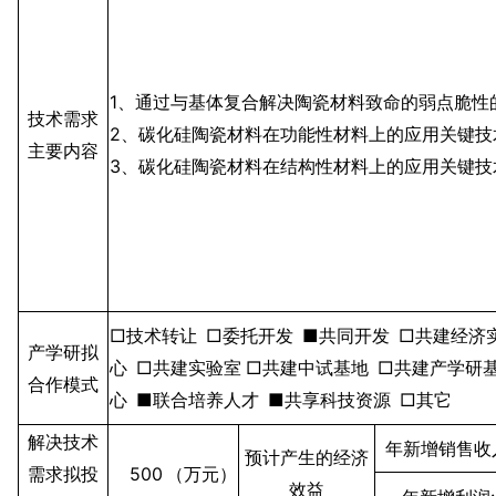
1
、通过与基体复合解决陶瓷材料致命的弱点脆性
技术需求
2
、碳化硅陶瓷材料在功能性材料上的应用关键技
主要内容
3
、碳化硅陶瓷材料在结构性材料上的应用关键技
□技术转让
□委托开发
■共同开发
□共建经济
产学研拟
心
□共建实验室
□共建中试基地
□共建产学研
合作模式
心
■联合培养人才
■共享科技资源
□其它
解决技术
年新增销售收
预计产生的经济
需求拟投
500
（万元）
效益