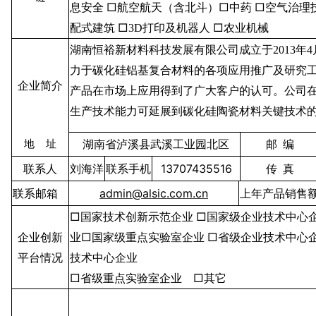
息安全
□航空航天（含北斗）□中药
□空气治理
配式建筑
□
打印及机器人
□农业机械
3D
湖南恒裕新材料科技发展有限公司成立于
年
2013
4
力于碳化硅铝基复合材料的各项应用推广及研究
企业简介
产品在市场上应用得到了广大客户的认可
。
公司
生产技术能力可延展到碳化硅陶瓷材料关键技术
邮
编
地
址
湖南省泸溪县武溪工业园北区
联系人
刘海洋
联系手机
13707435516
传
真
联系邮箱
admin@alsic.com.cn
上年产品销售
□国家技术创新示范企业
□国家级企业技术中心
企业创新
业□国家级重点实验室企业
□省级企业技术中心
平台情况
技术中心企业
□省级重点实验室企业
□其它