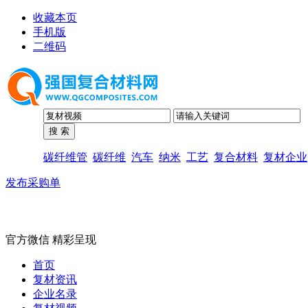
收藏本页
手机版
二维码
碳纤维管
碳纤维
汽车
纳米
工艺
复合材料
复材企业
发布采购单
官方微信 精彩呈现
首页
复材资讯
企业名录