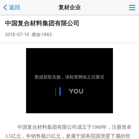
返回
复材企业
中国复合材料集团有限公司
2018-07-14 播放:
1982
中国复合材料集团有限公司成立于1988年，注册资本
3.5亿元，年销售额25亿元，隶属于国务院国资委下属的世