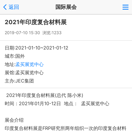
返回
国际展会
2021年印度复合材料展
2019-07-10 15:30 浏览:
1233
日期:2021-01-10~2021-01-12
城市:国外
地址:
孟买展览中心
展馆:孟买展览中心
主办:JEC集团
2021年印度复合材料展(总代 陈小米)
时间：2021年01月10-12日 地点： 孟买展览中心
展会介绍
印度复合材料展是FRP研究所两年组织一次的印度复合材料