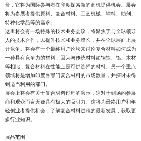
台，它将为国际参与者在印度探索新的商机提供机会。展会
将为参展者提供原料、复合材料、工艺机械、辅料、助剂、
特种化学品等的需求。
这里将会有一场特殊的技术业务会议，将聚焦于与全球领导
人的技术合作，以提升技术和业务增长，并在全球层面上展
开竞争。将会有一个最终用户论坛来讨论复合材料如何成为
一种具有竞争力的材料，因为与传统材料如钢铁、铝、木材
等相比，复合材料在性能上是可供选择的材料。另一个重点
领域将是增加印度各部门复合材料的市场数量，并探讨未得
到适当利用的部门。
展会上将会有关于复合材料过程的演示，这对于到场的参展
商和观众而言无疑具有极大的吸引力。这将为最终用户和年
轻创业者提供机会，了解复合材料过程的最新发展，获取更
多行业知识。
展品范围