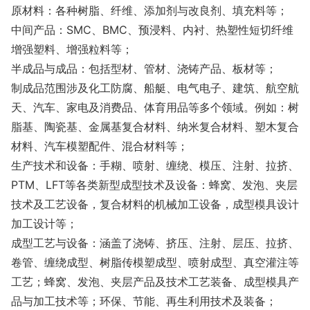
原材料：各种树脂、纤维、添加剂与改良剂、填充料等；
中间产品：SMC、BMC、预浸料、内衬、热塑性短切纤维
增强塑料、增强粒料等；
半成品与成品：包括型材、管材、浇铸产品、板材等；
制成品范围涉及化工防腐、船艇、电气电子、建筑、航空航
天、汽车、家电及消费品、体育用品等多个领域。例如：树
脂基、陶瓷基、金属基复合材料、纳米复合材料、塑木复合
材料、汽车模塑配件、混合材料等；
生产技术和设备：手糊、喷射、缠绕、模压、注射、拉挤、
PTM、LFT等各类新型成型技术及设备：蜂窝、发泡、夹层
技术及工艺设备，复合材料的机械加工设备，成型模具设计
加工设计等；
成型工艺与设备：涵盖了浇铸、挤压、注射、层压、拉挤、
卷管、缠绕成型、树脂传模塑成型、喷射成型、真空灌注等
工艺；蜂窝、发泡、夹层产品及技术工艺装备、成型模具产
品与加工技术等；环保、节能、再生利用技术及装备；