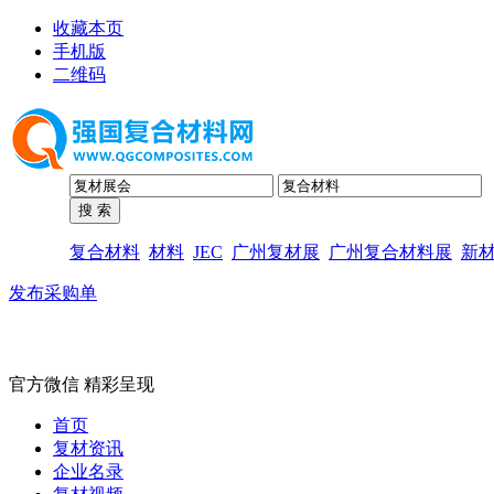
收藏本页
手机版
二维码
复合材料
材料
JEC
广州复材展
广州复合材料展
新
发布采购单
官方微信 精彩呈现
首页
复材资讯
企业名录