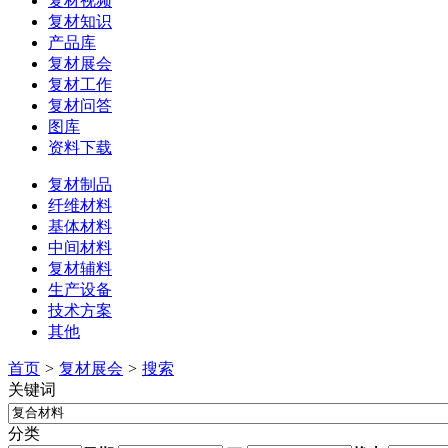
复材视频
复材知识
产品库
复材展会
复材工作
复材问答
图库
资料下载
复材制品
纤维材料
基体材料
中间材料
复材辅料
生产设备
技术方案
其他
首页
>
复材展会
>
搜索
关键词
分类