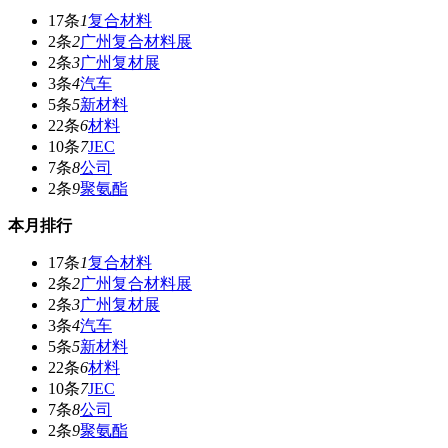
17条
1
复合材料
2条
2
广州复合材料展
2条
3
广州复材展
3条
4
汽车
5条
5
新材料
22条
6
材料
10条
7
JEC
7条
8
公司
2条
9
聚氨酯
本月排行
17条
1
复合材料
2条
2
广州复合材料展
2条
3
广州复材展
3条
4
汽车
5条
5
新材料
22条
6
材料
10条
7
JEC
7条
8
公司
2条
9
聚氨酯