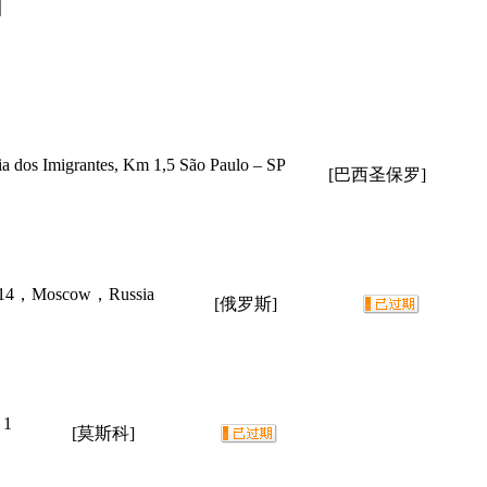
 dos Imigrantes, Km 1,5 São Paulo – SP
[巴西圣保罗]
，14，Moscow，Russia
[俄罗斯]
 1
[莫斯科]