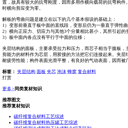
置，故具有较大的抗弯刚度，因而多用作横向载荷的抗弯构件。薄
时横向剪应变为零。
解板的弯曲问题是建立在以下的几个基本假设的基础上：
1）变形前垂直于板中面的直线段，变形后仍为一垂直于弹性
2）​横向正应力、切应力与其他3个分量相比甚小，其所引起的
3）板中面内各点没有平行于中面的位移；​
夹层结构的面板，主要承受拉力和压力，而芯子相当于腹板，
剪能力的材料作为芯层，用胶接的方法把它们连接起来。夹层
耐疲劳性能；构件表面光滑平整，有良好的气动表面，因而被
标签：
夹层结构
面板
夹芯
泡沫
蜂窝
复合材料
打赏
更多
>
同类复材知识
推荐图文
推荐复材知识
碳纤维复合材料工艺综述
碳纤维复合材料热压罐工艺综述