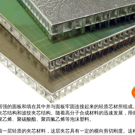
而强的面板和填在其中并与面板牢固连接起来的轻质芯材所组成
夹芯结构和波纹夹芯结构。随着高分子合成材料的迅速发展，用
聚乙烯、聚碳酸酯、聚四氟乙烯等泡沫塑料。
夹着一层轻质的夹芯材料，这层夹芯具有一定的横向剪切刚度。这