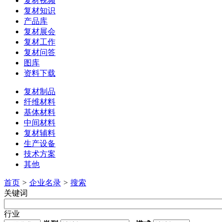
复材视频
复材知识
产品库
复材展会
复材工作
复材问答
图库
资料下载
复材制品
纤维材料
基体材料
中间材料
复材辅料
生产设备
技术方案
其他
首页
>
企业名录
>
搜索
关键词
行业