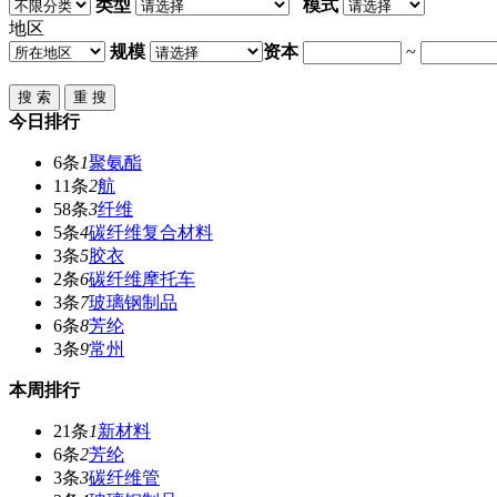
类型
模式
地区
规模
资本
~
今日排行
6条
1
聚氨酯
11条
2
航
58条
3
纤维
5条
4
碳纤维复合材料
3条
5
胶衣
2条
6
碳纤维摩托车
3条
7
玻璃钢制品
6条
8
芳纶
3条
9
常州
本周排行
21条
1
新材料
6条
2
芳纶
3条
3
碳纤维管