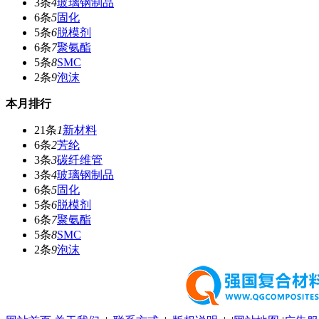
3条
4
玻璃钢制品
6条
5
固化
5条
6
脱模剂
6条
7
聚氨酯
5条
8
SMC
2条
9
泡沫
本月排行
21条
1
新材料
6条
2
芳纶
3条
3
碳纤维管
3条
4
玻璃钢制品
6条
5
固化
5条
6
脱模剂
6条
7
聚氨酯
5条
8
SMC
2条
9
泡沫