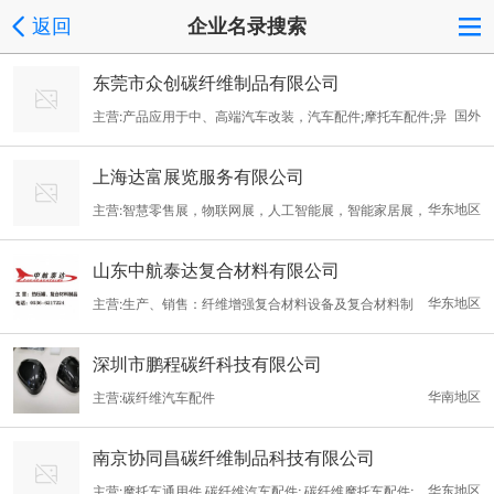
返回
企业名录搜索
东莞市众创碳纤维制品有限公司
国外
主营:产品应用于中、高端汽车改装，汽车配件;摩托车配件;异
形件;结构件;军工品;航空用品; 运动用品;无人机配件;水上用品;医疗
上海达富展览服务有限公司
用品安全防护;运动、休闲;航空航天;工程及 工程设计;道路交通;电
华东地区
主营:智慧零售展，物联网展，人工智能展，智能家居展，
器;医用;军工;汽车。
广告标识展，汽车内饰展
山东中航泰达复合材料有限公司
华东地区
主营:生产、销售：纤维增强复合材料设备及复合材料制
品、铁路机车配件、汽车配件、轨道交通设备、金属制品、电气设
深圳市鹏程碳纤科技有限公司
备；货物进出口业务。（依法须经批准的项目，经相关部门批准后
华南地区
主营:碳纤维汽车配件
方可开展经营活动）
南京协同昌碳纤维制品科技有限公司
华东地区
主营:摩托车通用件,碳纤维汽车配件; 碳纤维摩托车配件;