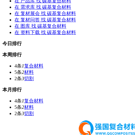
在
产品库
找 碳基复合材料
在
需求库
找 碳基复合材料
在
复材展会
找 碳基复合材料
在
复材问答
找 碳基复合材料
在
图库
找 碳基复合材料
在
资料下载
找 碳基复合材料
今日排行
本周排行
4条
1
复合材料
5条
2
材料
2条
3
切割
本月排行
4条
1
复合材料
5条
2
材料
2条
3
切割