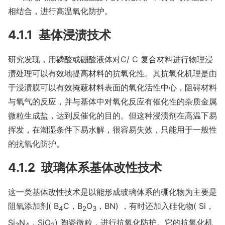
相结合，进行高温氧化防护。
4.1.1 基体浸渍技术
研究发现，用磷酸或硼酸液体对C/ C 复合材料进行物理浸
渍处理可以有效地提高材料的抗氧化性。其抗氧化机理是由
于浸渍膜可以有效掩蔽材料表面的氧化活性中心，阻碍材料
与氧气的反应，并与基体中对氧化反应有催化性的杂质金属
微粒生成盐，达到反催化的目的。但这种浸渍剂在高温下易
挥发，在潮湿条件下易水解，很容易失效，只能用于一般性
的抗氧化防护。
4.1.2 玻璃体系基体改性技术
这一类基体改性技术是以能形成玻璃体系的硼化物为主要是
阻氧添加剂( B
C，B
O
，BN) ，有时还加入硅化物( Si，
4
2
3
Si
N
，SiO
) 陶瓷微粒，进行抗氧化防护。它的抗氧化机
3
4
2