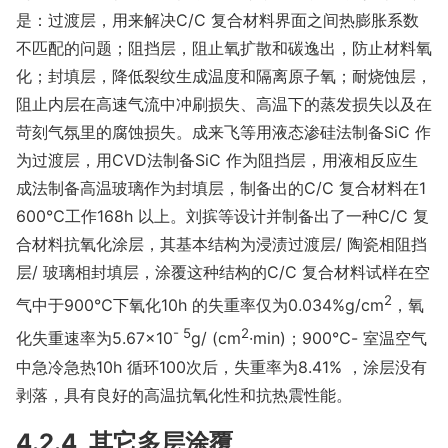
是：过渡层，用来解决C/C 复合材料界面之间热膨胀系数
不匹配的问题；阻挡层，阻止氧扩散和碳逸出，防止材料氧
化；封填层，降低裂纹生成温度和隔离原子氧；耐烧蚀层，
阻止内层在高速气流中冲刷损失、高温下的蒸发损失以及在
苛刻气氛里的腐蚀损失。成来飞等用液态渗硅法制备SiC 作
为过渡层，用CVD法制备SiC 作为阻挡层，用液相反应生
成法制备高温玻璃作为封填层，制备出的C/C 复合材料在1
600℃工作168h 以上。刘摈等设计并制备出了一种C/C 复
合材料抗氧化涂层，其基本结构为浸渍过渡层/ 陶瓷相阻挡
层/ 玻璃相封填层，涂覆这种结构的C/C 复合材料试样在空
2
气中于900℃下氧化10h 的失重率仅为0.034%g/cm
，氧
- 5
2
化失重速率为5.67×10
g/ (cm
·min)；900℃- 室温空气
中急冷急热10h 循环100次后，失重率为8.41% ，涂层没有
剥落，具有良好的高温抗氧化性和抗热震性能。
4.2.4 其它多层涂覆