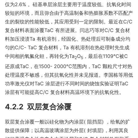
仅为2.6% 。硅基单层涂层主要用于温度较低、抗氧化时间
较短的环境，而且弥合由于高温制备和热膨胀系数不匹配产
生的裂纹的性能较低，其应用受到一定的限制。最近在C/C
复合材料表面涂覆TaC 有所进展。闫志巧等对C/C 复合材
料加压浸渍Ta 有机溶剂，经固化、热处理后可制备成分均
匀的C/C- TaC 复合材料，Ta 有机溶剂在热处理时先生成
中间相的氧氟化钽，再转化为Ta
O
，最后在1109℃被C
2
5
还原成TaC，在1500- 2000℃范围内，TaC 颗粒尺寸对热
处理温度不敏感，但其抗氧化性并未见报道。李国栋等用低
功率激光仪对TaC 涂层进行不同时间的烧蚀实验证明TaC
涂层有可能提高C/C 复合材料高温环境下的抗氧化性。
4.2.2 双层复合涂覆
双层复合涂覆一般以硅化物为内涂层( 阻挡层) ，给氧的扩
散提供保障；以高温玻璃涂层为外层( 封填层)，利用其良