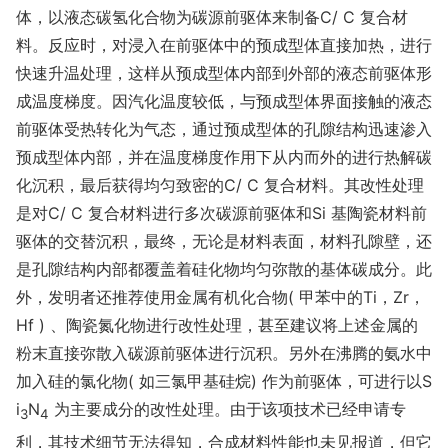
体，以液态碳氢化合物为碳源前驱体来制备C/ C 复合材
料。反应时，对浸入在前驱体中的预成型体直接加热，进行
快速升温处理，这样从预成型体内部到外部的液态前驱体形
成温度梯度。因汽化温度较低，与预成型体界面接触的液态
前驱体受热转化为气态，通过预成型体的孔隙结构迅速渗入
预成型体内部，并在温度梯度作用下从内而外的进行热解碳
化沉积，最后获得均匀致密的C/ C 复合材料。其改性处理
是对C/ C 复合材料进行多次碳源前驱体和Si 基陶瓷材料前
驱体的交替沉积，最终，无论是材料表面，材料孔隙壁，还
是孔隙结构内部都覆盖着硅化物均匀弥散的基体碳成分。此
外，发明者还推荐使用金属有机化合物( 甲苯中的Ti，Zr，
Hf ) 、陶瓷氮化物进行改性处理，甚至建议将上述金属的
粉末直接弥散入碳源前驱体进行沉积。另外在沸腾的氨水中
加入硅的氯化物( 如三氯甲基硅烷) 作为前驱体，可进行以S
i
N
为主要成分的改性处理。由于该项技术已经申请专
3
4
利，其技术细节无法得知，合成材料性能也未见报道，但它