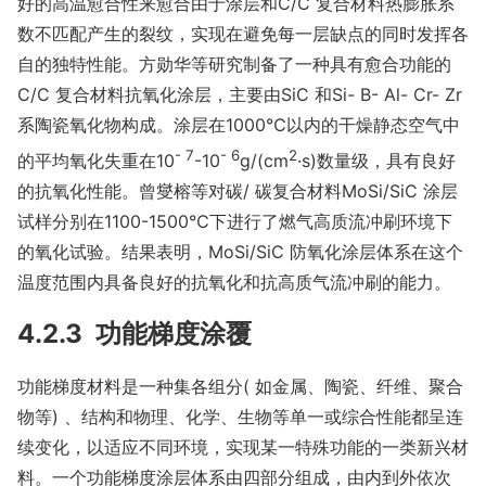
好的高温愈合性来愈合由于涂层和C/C 复合材料热膨胀系
数不匹配产生的裂纹，实现在避免每一层缺点的同时发挥各
自的独特性能。方勋华等研究制备了一种具有愈合功能的
C/C 复合材料抗氧化涂层，主要由SiC 和Si- B- Al- Cr- Zr
系陶瓷氧化物构成。涂层在1000℃以内的干燥静态空气中
- 7
- 6
2
的平均氧化失重在10
-10
g/(cm
·s)数量级，具有良好
的抗氧化性能。曾燮榕等对碳/ 碳复合材料MoSi/SiC 涂层
试样分别在1100-1500℃下进行了燃气高质流冲刷环境下
的氧化试验。结果表明，MoSi/SiC 防氧化涂层体系在这个
温度范围内具备良好的抗氧化和抗高质气流冲刷的能力。
4.2.3 功能梯度涂覆
功能梯度材料是一种集各组分( 如金属、陶瓷、纤维、聚合
物等) 、结构和物理、化学、生物等单一或综合性能都呈连
续变化，以适应不同环境，实现某一特殊功能的一类新兴材
料。一个功能梯度涂层体系由四部分组成，由内到外依次