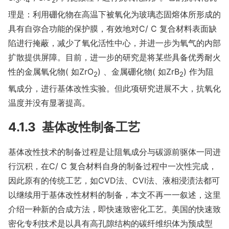
理是：利用硼化物在高温下被氧化为玻璃态固熔体所形成的
具有自弥合功能的保护膜，有效地对C/ C 复合材料表面缺
陷进行掩蔽，减少了氧化活性中心，并进一步为氧气的内部
扩散提供屏障。目前，进一步的研究是将某些具备优秀耐火
性的金属氧化物( 如ZrO
) 、金属硼化物( 如ZrB
) 作为阻
2
2
氧成分，进行基体改性实验。但此项研究进展不大，抗氧化
温度并没有显著提高。
4.1.3 基体改性制备工艺
基体改性技术的制备过程是让阻氧成分与碳源前驱体一同进
行沉积，在C/ C 复合材料自身的制备过程中一次性完成，
因此原有的传统工艺，如CVD法、CVI法、液相浸渍法都可
以继续用于基体改性材料的制备，本文不再一一叙述，这里
介绍一种新的合成方法，即快速致密化工艺。美国的快速致
密化专利技术是以具有高孔隙结构的碳纤维织体为预成型