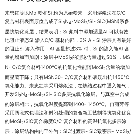
来忠红等以Mo 粉和Si 粉为原始粉末，采用熔浆法在C/C
复合材料表面原位合成了Si
N
-MoSi
/Si- SiC(MSN)系多
3
4
2
层抗氧化涂层，结果表明：Si 浆料中添加适量Al 可以有效
地阻止液态Si 渗入C/C 基材内部，3% Al- Si 涂层具有最好
的阻止Si 渗入作用；Al 含量超过3% 时，Si 的渗入随Al 含
量的增加而加剧；涂层中MoSi
的理论含量超过50% ，MS
2
N- C/C复合材料1400℃的抗氧化性能随MoSi
含量的增加
2
而显著下降；只有MSN30- C/C复合材料表现出抗1450℃
氧化能力。来忠红等采用熔浆法，在烧结过程中通入氮气，
开发Si
N
-MoSi
/Si- SiC多层抗氧化涂层。与真空中合成
3
4
2
的涂层相比，抗氧化温度提高到1400- 1450℃。冉丽萍等
采用两段式包埋法和封闭处理的复合新工艺制得抗氧化优良
的MoSi
/SiC复合梯度C/C 复合材料的高温抗氧化多层涂
2
层，涂层结构由内至外为：SiC过渡层- SiC致密层- MoSi
/
2