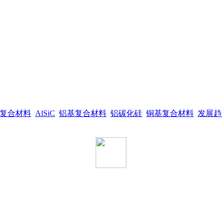
复合材料
AlSiC
铝基复合材料
铝碳化硅
铜基复合材料
发展趋