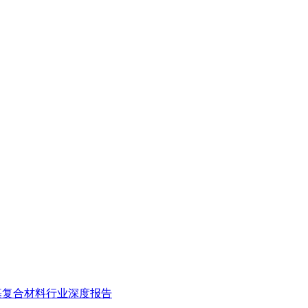
基复合材料行业深度报告