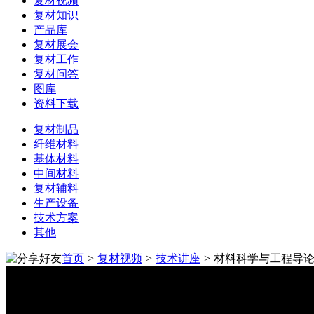
复材视频
复材知识
产品库
复材展会
复材工作
复材问答
图库
资料下载
复材制品
纤维材料
基体材料
中间材料
复材辅料
生产设备
技术方案
其他
首页
>
复材视频
>
技术讲座
>
材料科学与工程导论 