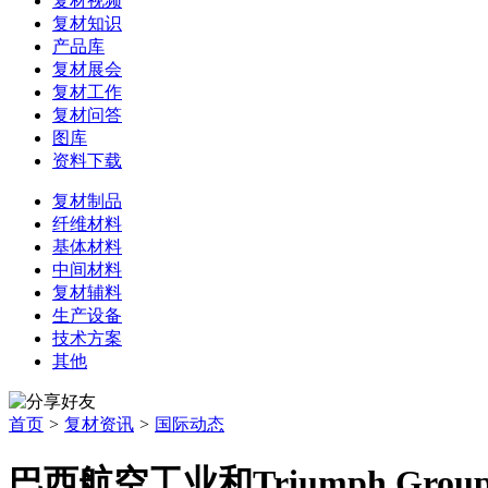
复材视频
复材知识
产品库
复材展会
复材工作
复材问答
图库
资料下载
复材制品
纤维材料
基体材料
中间材料
复材辅料
生产设备
技术方案
其他
首页
>
复材资讯
>
国际动态
巴西航空工业和Triumph G