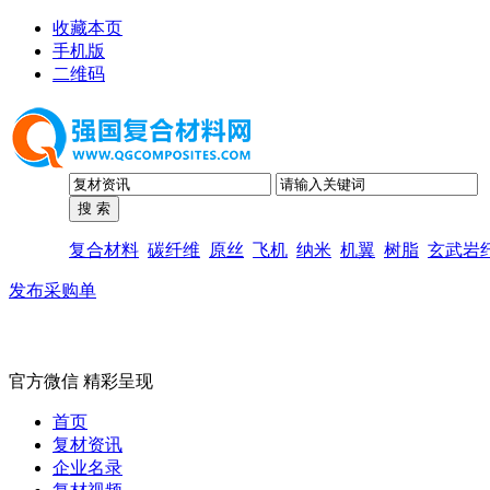
收藏本页
手机版
二维码
复合材料
碳纤维
原丝
飞机
纳米
机翼
树脂
玄武岩
发布采购单
官方微信 精彩呈现
首页
复材资讯
企业名录