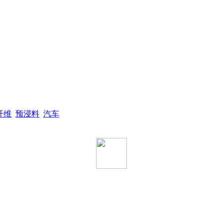
纤维
预浸料
汽车