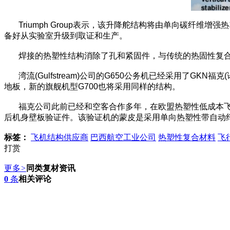
Triumph Group表示，该升降舵结构将由单向碳纤维
备好从实验室升级到取证和生产。
焊接的热塑性结构消除了孔和紧固件，与传统的热固性复合材
湾流(Gulfstream)公司的G650公务机已经采用了GK
地板，新的旗舰机型G700也将采用同样的结构。
福克公司此前已经和空客合作多年，在欧盟热塑性低成本飞机主
后机身壁板验证件。该验证机的蒙皮是采用单向热塑性带自动
标签：
飞机结构供应商
巴西航空工业公司
热塑性复合材料
飞
打赏
更多
>
同类复材资讯
0
条
相关评论