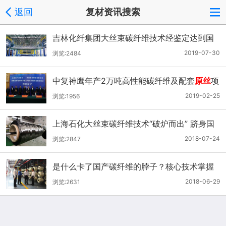
返回
复材资讯搜索
吉林化纤集团大丝束碳纤维技术经鉴定达到国
际先进水平
2019-07-30
浏览:2484
中复神鹰年产2万吨高性能碳纤维及配套
原丝
项
目落地西宁
2019-02-25
浏览:1956
上海石化大丝束碳纤维技术“破炉而出” 跻身国
际先进
2018-07-24
浏览:2847
是什么卡了国产碳纤维的脖子？核心技术掌握
在国外
2018-06-29
浏览:2631