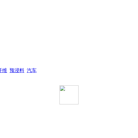
纤维
预浸料
汽车