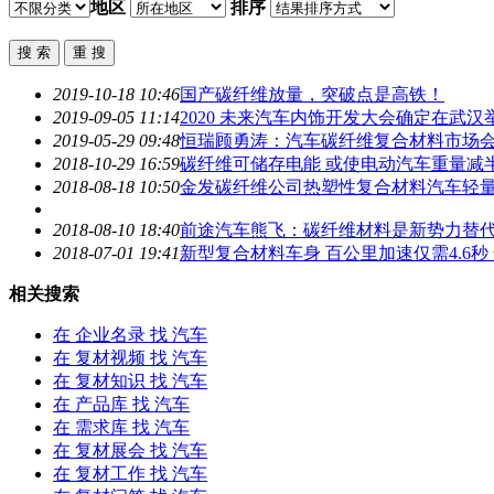
地区
排序
2019-10-18 10:46
国产碳纤维放量，突破点是高铁！
2019-09-05 11:14
2020 未来
汽车
内饰开发大会确定在武汉
2019-05-29 09:48
恒瑞顾勇涛：
汽车
碳纤维复合材料市场
2018-10-29 16:59
碳纤维可储存电能 或使电动
汽车
重量减
2018-08-18 10:50
金发碳纤维公司热塑性复合材料
汽车
轻
2018-08-10 18:40
前途
汽车
熊飞：碳纤维材料是新势力替
2018-07-01 19:41
新型复合材料车身 百公里加速仅需4.6
相关搜索
在
企业名录
找 汽车
在
复材视频
找 汽车
在
复材知识
找 汽车
在
产品库
找 汽车
在
需求库
找 汽车
在
复材展会
找 汽车
在
复材工作
找 汽车