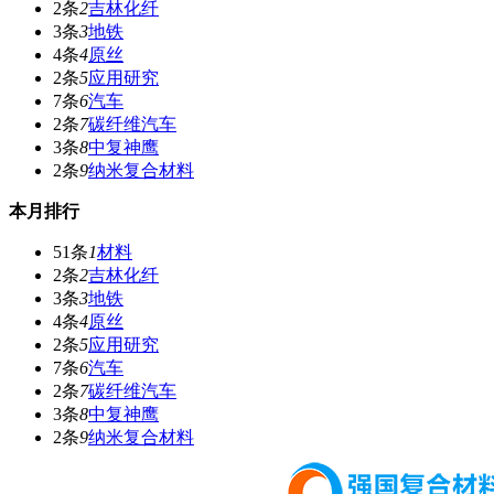
2条
2
吉林化纤
3条
3
地铁
4条
4
原丝
2条
5
应用研究
7条
6
汽车
2条
7
碳纤维汽车
3条
8
中复神鹰
2条
9
纳米复合材料
本月排行
51条
1
材料
2条
2
吉林化纤
3条
3
地铁
4条
4
原丝
2条
5
应用研究
7条
6
汽车
2条
7
碳纤维汽车
3条
8
中复神鹰
2条
9
纳米复合材料