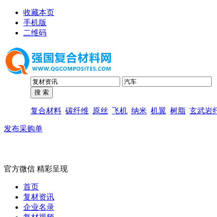
收藏本页
手机版
二维码
复合材料
碳纤维
原丝
飞机
纳米
机翼
树脂
玄武岩
发布采购单
官方微信 精彩呈现
首页
复材资讯
企业名录