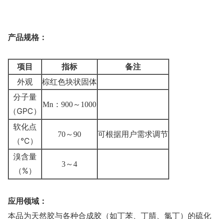
产品规格：
项目
指标
备注
外观
棕红色块状固体
分子量
Mn
：
900
～
1000
（GPC）
软化点
70
～
90
可根据用户需求调节
（℃）
溴含量
3
～
4
（%）
应用领域：
本品为天然胶与各种合成胶（如丁苯、丁腈、氯丁）的硫化