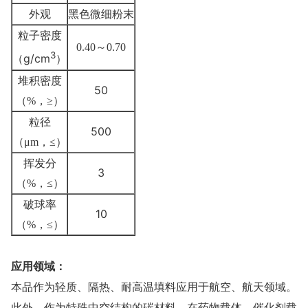
外观
黑色微细粉末
粒子密度
0.40
～
0.70
3
（g/cm
）
堆积密度
50
（%，
≥
）
粒径
500
（μm，
≤
）
挥发分
3
（%，
≤
）
破球率
10
（%，
≤
）
应用领域：
本品作为轻质、隔热、耐高温填料应用于航空、航天领域。
此外，作为特殊中空结构的碳材料，在药物载体、催化剂载