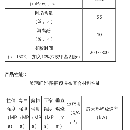
（mPa•s，＜）
树脂含量
55
（%，＞）
游离酚
10
（%，＜）
凝胶时间
200
～
300
（s，150℃，
加入
10%
六次甲基四胺
）
产品性能：
玻璃纤维/酚醛预浸布复合材料性能
拉伸
弯曲
剪切
压缩
垂直
烟密度
强度
强度
强度
强度
燃烧
最大热释放速率
（g/c
（MP
（MP
（MP
（MP
（m
（kw）
3
m
）
a）
a）
a）
a）
m）