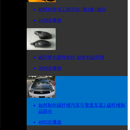
材料科学与工程导论 [第1集] 绪论
1639次播放
碳纤维包覆件制作 如何包碳纤维
3089次播放
如何制作碳纤维汽车引擎盖车盖2 碳纤维制
品部分
4995次播放