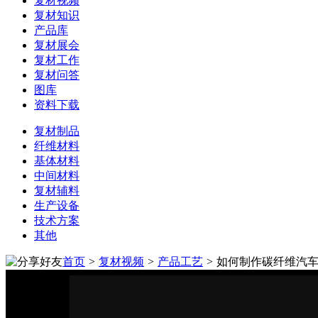
复材视频
复材知识
产品库
复材展会
复材工作
复材问答
图库
资料下载
复材制品
纤维材料
基体材料
中间材料
复材辅料
生产设备
技术方案
其他
首页
>
复材视频
>
产品工艺
>
如何制作碳纤维汽车