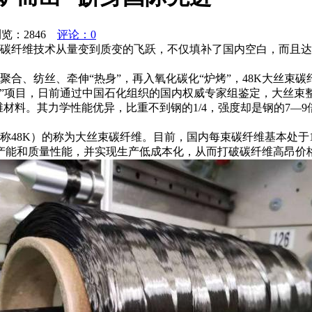
浏览：
2846
评论：0
石化碳纤维技术从量变到质变的飞跃，不仅填补了国内空白，而且
合、纺丝、牵伸“热身”，再入氧化碳化“炉烤”，48K大丝束
发”项目，日前通过中国石化组织的国内权威专家组鉴定，大丝束
料。其力学性能优异，比重不到钢的1/4，强度却是钢的7—9
K）的称为大丝束碳纤维。目前，国内每束碳纤维基本处于1000根(
产能和质量性能，并实现生产低成本化，从而打破碳纤维高昂价