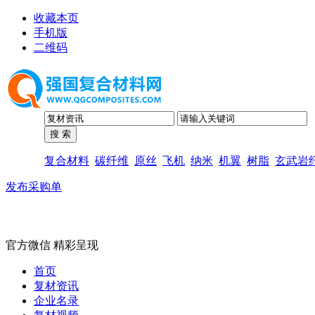
收藏本页
手机版
二维码
复合材料
碳纤维
原丝
飞机
纳米
机翼
树脂
玄武岩
发布采购单
官方微信 精彩呈现
首页
复材资讯
企业名录