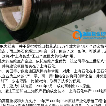
K大丝束，并不是把喷丝口数量从1.2万个放大到4.8万个这么
点，而上海石化经过10年磨一剑，创造了这一条件。可以说，从
这将对“上海智造”工业产生巨大的推动作用。
的腈纶生产企业。依托腈纶产业优势，该公司早在上世纪八十年
，并将建设项目落实在了上海石化。
、美国等少数发达国家拥有并掌握。对此，上海石化在中国石化
以企业为主体的“产、学、研、用”相结合的协同创新之路，并凭
的指引下，少走弯路，跨越鸿沟，取得了技术的积累。
，建成中试装置；2009年3月，成功研制出12K原丝。
）湿法工艺和自主知识产权的成套技术，上海石化年产3000吨原丝
重视和大力支持，“年产3000吨PAN原丝产业化示范工程”被
碳纤维项目”被列为上海市创新和高新技术产业发展重大项目。在此期间，