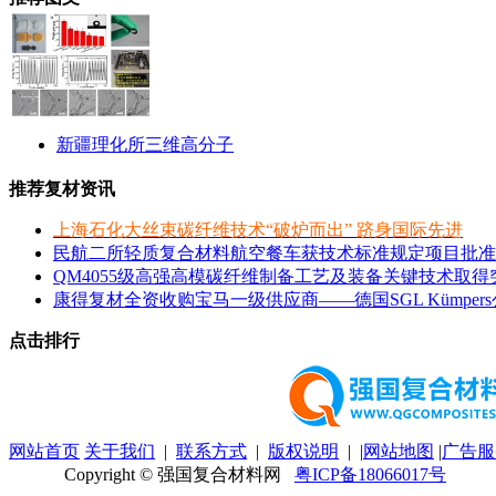
新疆理化所三维高分子
推荐复材资讯
上海石化大丝束碳纤维技术“破炉而出” 跻身国际先进
民航二所轻质复合材料航空餐车获技术标准规定项目批准
QM4055级高强高模碳纤维制备工艺及装备关键技术取得
康得复材全资收购宝马一级供应商——德国SGL Kümper
点击排行
网站首页
关于我们
|
联系方式
|
版权说明
| |
网站地图
|
广告服
Copyright © 强国复合材料网
粤ICP备18066017号