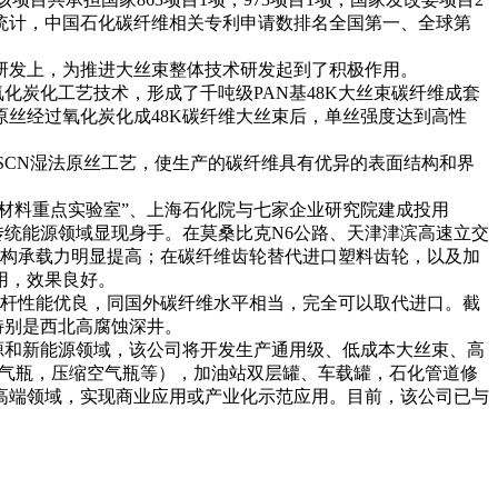
6年统计，中国石化碳纤维相关专利申请数排名全国第一、全球第
研发上，为推进大丝束整体技术研发起到了积极作用。
氧化炭化工艺技术，形成了千吨级PAN基48K大丝束碳纤维成套
原丝经过氧化炭化成48K碳纤维大丝束后，单丝强度达到高性
aSCN湿法原丝工艺，使生产的碳纤维具有优异的表面结构和界
材料重点实验室”、上海石化院与七家企业研究院建成投用
传统能源领域显现身手。在莫桑比克N6公路、天津津滨高速立交
结构承载力明显提高；在碳纤维齿轮替代进口塑料齿轮，以及加
用，效果良好。
杆性能优良，同国外碳纤维水平相当，完全可以取代进口。截
，特别是西北高腐蚀深井。
源和新能源领域，该公司将开发生产通用级、低成本大丝束、高
氢气瓶，压缩空气瓶等），加油站双层罐、车载罐，石化管道修
高端领域，实现商业应用或产业化示范应用。目前，该公司已与