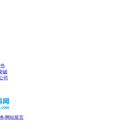
书
突破
s公司
务
|
网站留言