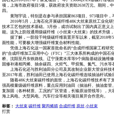
项，上海市政府项目5项，获政府攻关资助2638万元。期间，
四。
黄翔宇说，特别是在参与承担国家863项目、973项目中
2016年5月，上海石化开展碳纤维48K大丝束原丝工业化研
技术工艺包的技术基础。3月份，成功试制出了国内真正意义上
能。这为上阶段通用级碳纤维（小丝束+大丝束）的技术升级
据了解，一阶段千吨级碳纤维装置开车以来，截至2018年5月
面性能，可要极大增强碳纤维复合材料性能。
凭借上海石化这一国家首批命名的“合成纤维国家工程研究中
的“合成纤维加工应用中心（FTC）”三大体系所构成的中国
桥、沈阳至丹东铁路线、辽宁蓡窝水库等9个病险基础设施维
固修补液相丙烯、抽余碳四、火炬气、甲烷氢、氮气、污水等
上海石化还与胜利油田分公司及其改制企业新大管业科技有限
至2017年底，胜利油田已使用上海石化碳纤维连续抽油杆试验
随着48K大丝束碳纤维的面世，上海石化碳纤维技术有了支
强高模量级碳纤维原料，重点应用到油田（抽油杆、抽油套管、
复加固（各种材质、工况的厂区管道，长输原油管线等），大
海上风电、大型风电、汽车行业等相关项目展开合作意向。
标签：
大丝束
碳纤维
聚丙烯腈
合成纤维
原丝
小丝束
打赏