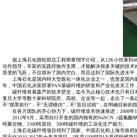
据上海石化腈纶部总工程师黄翔宇介绍，从12K小丝束到48
论作指导，丰富的实践经验作支撑，才能解决很多关键的技术难
质变的飞跃，不仅填补了国内空白，而且达到了国际先进水平，
上海石化是国内特大型炼化一体化企业之一，也曾是国内最大
年，中国石化决策部署PAN基碳纤维的研发和产业化攻关工作
碳纤维有着森严的技术壁垒，迄今为止核心技术也只有日本
复旦大学等数十家科研院所、高校、企业等一起，走出了一条
不“摸黑前行”，不“无谓模仿”，不“盲目试错”，在明确目标
在各方团队的齐心协力下，碳纤维攻关快速推进：2008年11月
2012年9月，采用自行开发的国内独有的NaSCN（硫氰酸钠
吨聚合物、1500吨原丝、500吨碳纤维的工业化生产能力。
上海石化碳纤维项目得到了国家、中国石化和上海市政府的高度
国石化2010-2017年十条龙项目，“年产1500吨PAN基