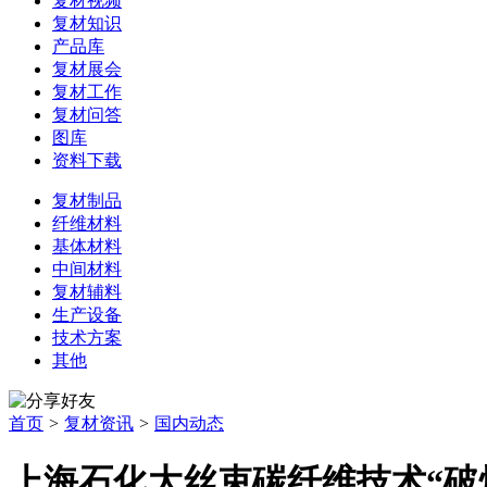
复材视频
复材知识
产品库
复材展会
复材工作
复材问答
图库
资料下载
复材制品
纤维材料
基体材料
中间材料
复材辅料
生产设备
技术方案
其他
首页
>
复材资讯
>
国内动态
上海石化大丝束碳纤维技术“破