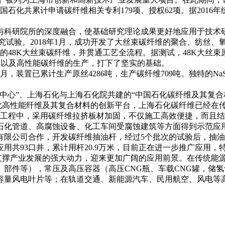
中国石化共累计申请碳纤维相关专利179项、授权62项。据201
，与科研院所的深度融合，使基础研究理论成果更好地应用于技术
究试验。2018年1月，成功开发了大丝束碳纤维的聚合、纺丝、
的48K大丝束碳纤维，并贯通工艺全流程。据测试，48K大丝束
，以及高性能碳纤维的生产，打下了坚实的基础。
，装置已累计生产原丝4286吨，生产碳纤维709吨。独特的N
心”、上海石化与上海石化院共建的“中国石化碳纤维及其复合
石化高性能纤维及其复合材料的创新平台，上海石化碳纤维已经在
修工程中，采用碳纤维拉挤板材加固，不仅施工高效便捷，而且
石化管道、高腐蚀设备、化工车间受腐蚀建筑等方面得到示范应
公司合作，开发碳纤维抽油杆，经过5个批次的试验后，抽油
应用共93口井，累计用杆20.9万米，目前正在进一步推广应用
撑产业发展的强大动力，迎来更加广阔的应用前景。在传统能
部件等），常压及高压容器（高压CNG瓶、车载CNG罐，储
容量风电叶片等；在轨道交通、新能源汽车、民用航空、风电等