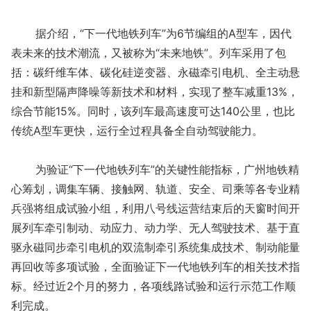
据介绍，“下一代地铁列车”为6节编组的A型车，因代
表未来的技术潮流，又被称为“未来地铁”。列车采用了包
括：碳纤维车体、碳化硅逆变器、永磁牵引电机、全主动悬
挂和新型隔声降噪等新技术和材料，实现了整车减重13%，
综合节能15%。同时，该列车最高速度可达140公里，也比
传统A型车更快，运行全过程具备全自动驾驶能力。
为验证“下一代地铁列车”的关键性能指标，广州地铁精
心筹划，调集车辆、接触网、轨道、安全、司乘等各专业精
兵强将组成试验小组，利用八号线运营结束后的天窗时间开
展列车牵引制动、动应力、动力学、无人驾驶技术、基于直
驱永磁同步牵引电机的双流制牵引系统集成技术、制动能量
再回收等多项试验，全面验证下一代地铁列车的相关技术指
标。经过近2个月的努力，各项线路试验和运行示范工作顺
利完成。