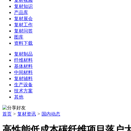
复材视频
复材知识
产品库
复材展会
复材工作
复材问答
图库
资料下载
复材制品
纤维材料
基体材料
中间材料
复材辅料
生产设备
技术方案
其他
首页
>
复材资讯
>
国内动态
高性能低成本碳纤维项目落户