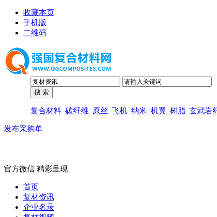
收藏本页
手机版
二维码
复合材料
碳纤维
原丝
飞机
纳米
机翼
树脂
玄武岩
发布采购单
官方微信 精彩呈现
首页
复材资讯
企业名录