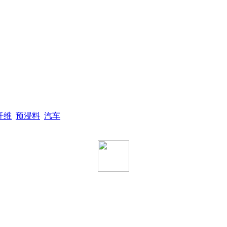
纤维
预浸料
汽车