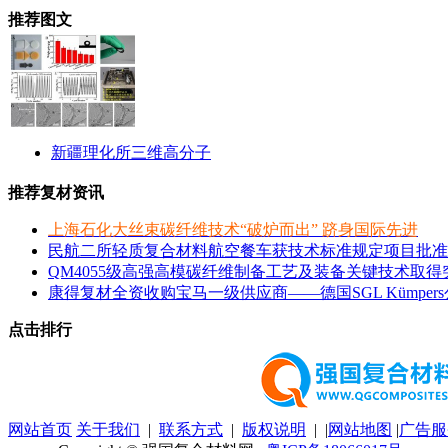
推荐图文
新疆理化所三维高分子
推荐复材资讯
上海石化大丝束碳纤维技术“破炉而出” 跻身国际先进
民航二所轻质复合材料航空餐车获技术标准规定项目批准
QM4055级高强高模碳纤维制备工艺及装备关键技术取得
康得复材全资收购宝马一级供应商——德国SGL Kümper
点击排行
网站首页
关于我们
|
联系方式
|
版权说明
| |
网站地图
|
广告服