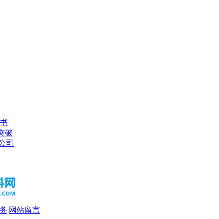
书
突破
s公司
务
|
网站留言