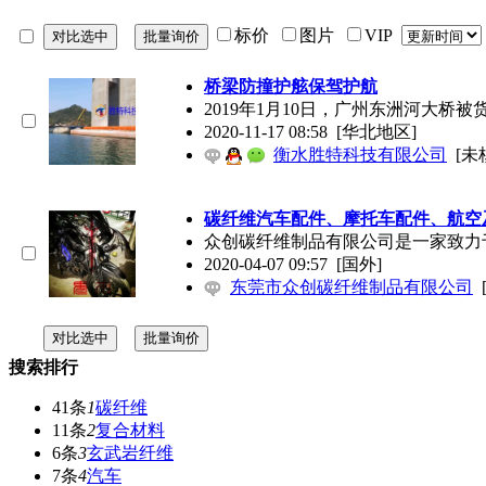
标价
图片
VIP
桥梁防撞护舷保驾护航
2019年1月10日，广州东洲河大
2020-11-17 08:58
[华北地区]
衡水胜特科技有限公司
[未
碳纤维汽车配件、摩托车配件、航空
众创碳纤维制品有限公司是一家致力
2020-04-07 09:57
[国外]
东莞市众创碳纤维制品有限公司
搜索排行
41条
1
碳纤维
11条
2
复合材料
6条
3
玄武岩纤维
7条
4
汽车