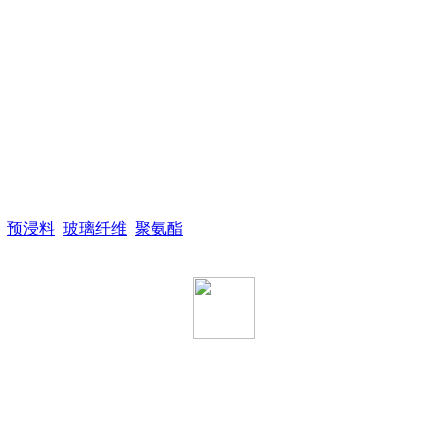
预浸料
玻璃纤维
聚氨酯