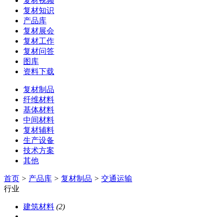
复材视频
复材知识
产品库
复材展会
复材工作
复材问答
图库
资料下载
复材制品
纤维材料
基体材料
中间材料
复材辅料
生产设备
技术方案
其他
首页
>
产品库
>
复材制品
>
交通运输
行业
建筑材料
(2)