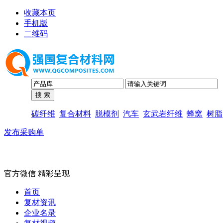
收藏本页
手机版
二维码
碳纤维
复合材料
脱模剂
汽车
玄武岩纤维
蜂窝
树脂
发布采购单
官方微信 精彩呈现
首页
复材资讯
企业名录