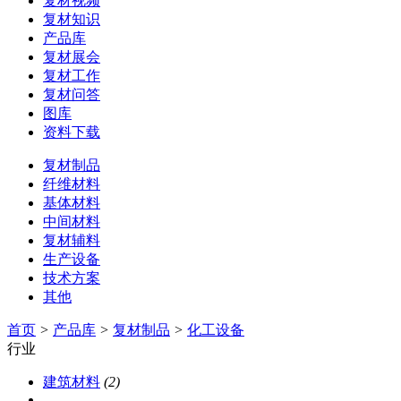
复材视频
复材知识
产品库
复材展会
复材工作
复材问答
图库
资料下载
复材制品
纤维材料
基体材料
中间材料
复材辅料
生产设备
技术方案
其他
首页
>
产品库
>
复材制品
>
化工设备
行业
建筑材料
(2)