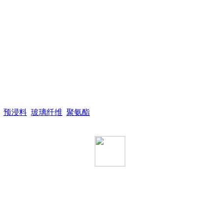
预浸料
玻璃纤维
聚氨酯