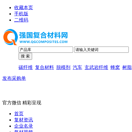
收藏本页
手机版
二维码
碳纤维
复合材料
脱模剂
汽车
玄武岩纤维
蜂窝
树脂
发布采购单
官方微信 精彩呈现
首页
复材资讯
企业名录