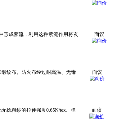
中形成紊流，利用这种紊流作用将玄
面议
和缎纹布。防火布经过耐高温、无毒
面议
粗纱的拉伸强度0.65N/tex、弹
面议