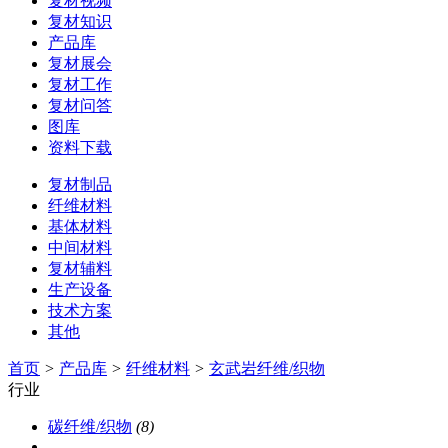
复材视频
复材知识
产品库
复材展会
复材工作
复材问答
图库
资料下载
复材制品
纤维材料
基体材料
中间材料
复材辅料
生产设备
技术方案
其他
首页
>
产品库
>
纤维材料
>
玄武岩纤维/织物
行业
碳纤维/织物
(8)