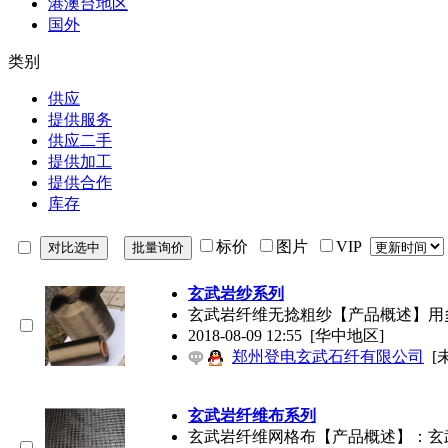
港澳台地区
国外
类别
供应
提供服务
供应二手
提供加工
提供合作
库存
标价
图片
VIP
玄武岩纱系列
玄武岩纤维无捻粗纱【产品概述】用多
2018-08-09 12:55
[华中地区]
郑州登电玄武石纤有限公司
[
玄武岩纤维布系列
玄武岩纤维网格布【产品概述】：玄