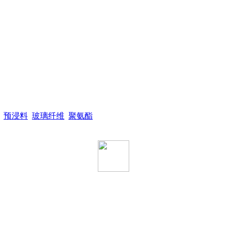
预浸料
玻璃纤维
聚氨酯