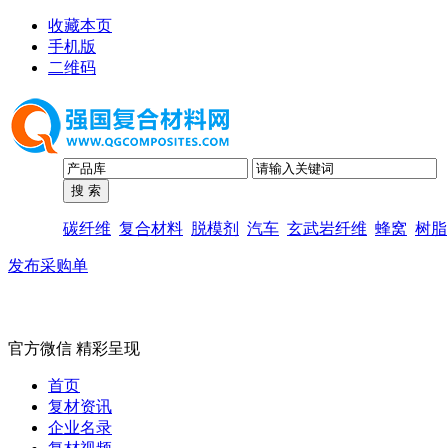
收藏本页
手机版
二维码
碳纤维
复合材料
脱模剂
汽车
玄武岩纤维
蜂窝
树脂
发布采购单
官方微信 精彩呈现
首页
复材资讯
企业名录