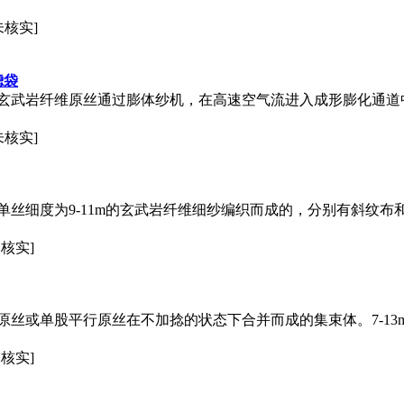
未核实]
滤袋
玄武岩纤维原丝通过膨体纱机，在高速空气流进入成形膨化通道
未核实]
单丝细度为9-11m的玄武岩纤维细纱编织而成的，分别有斜纹布
未核实]
或单股平行原丝在不加捻的状态下合并而成的集束体。7-13m无捻
未核实]