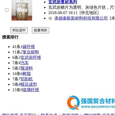
玄武岩复材系列
玄武岩鳞片为透明、灰绿色片状，尺寸
2018-08-07 18:11
[华北地区]
承德泰航新材料科技有限公司
[
搜索排行
41条
1
碳纤维
11条
2
复合材料
6条
3
玄武岩纤维
7条
4
汽车
5条
5
预浸料
14条
6
树脂
7条
7
切割机
5条
8
模压成型
13条
9
玻璃纤维