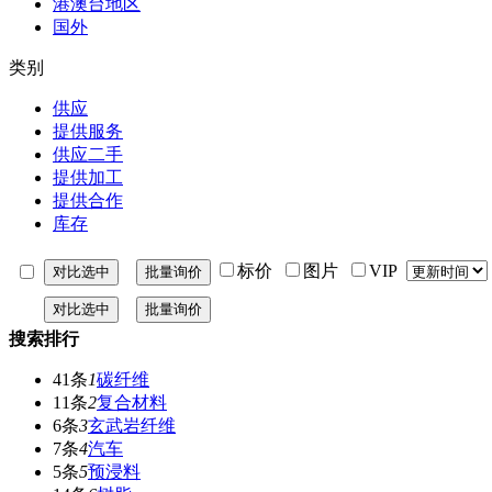
港澳台地区
国外
类别
供应
提供服务
供应二手
提供加工
提供合作
库存
标价
图片
VIP
搜索排行
41条
1
碳纤维
11条
2
复合材料
6条
3
玄武岩纤维
7条
4
汽车
5条
5
预浸料