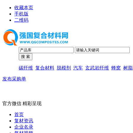
收藏本页
手机版
二维码
碳纤维
复合材料
脱模剂
汽车
玄武岩纤维
蜂窝
树脂
发布采购单
官方微信 精彩呈现
首页
复材资讯
企业名录