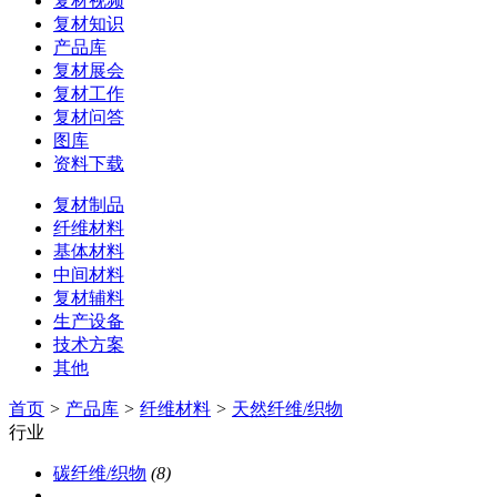
复材视频
复材知识
产品库
复材展会
复材工作
复材问答
图库
资料下载
复材制品
纤维材料
基体材料
中间材料
复材辅料
生产设备
技术方案
其他
首页
>
产品库
>
纤维材料
>
天然纤维/织物
行业
碳纤维/织物
(8)