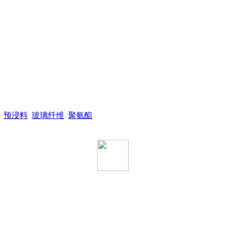
预浸料
玻璃纤维
聚氨酯