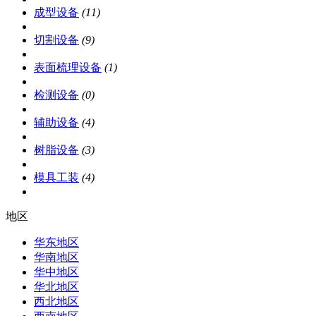
成型设备
(11)
切割设备
(9)
表面梳理设备
(1)
检测设备
(0)
辅助设备
(4)
树脂设备
(3)
模具工装
(4)
地区
华东地区
华南地区
华中地区
华北地区
西北地区