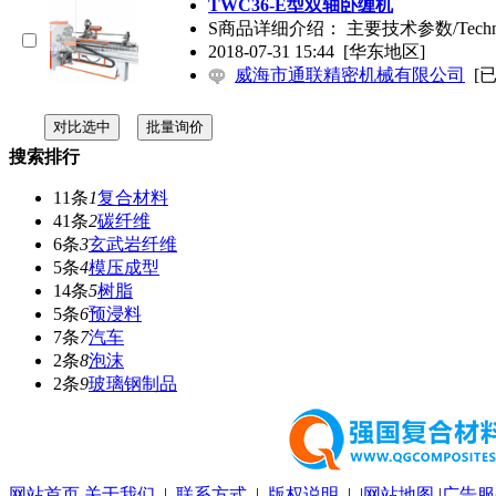
TWC36-E型双轴卧缠机
S商品详细介绍： 主要技术参数/Techni
2018-07-31 15:44
[华东地区]
威海市通联精密机械有限公司
[
搜索排行
11条
1
复合材料
41条
2
碳纤维
6条
3
玄武岩纤维
5条
4
模压成型
14条
5
树脂
5条
6
预浸料
7条
7
汽车
2条
8
泡沫
2条
9
玻璃钢制品
网站首页
关于我们
|
联系方式
|
版权说明
| |
网站地图
|
广告服