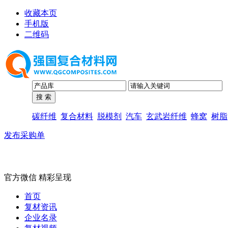
收藏本页
手机版
二维码
碳纤维
复合材料
脱模剂
汽车
玄武岩纤维
蜂窝
树脂
发布采购单
官方微信 精彩呈现
首页
复材资讯
企业名录