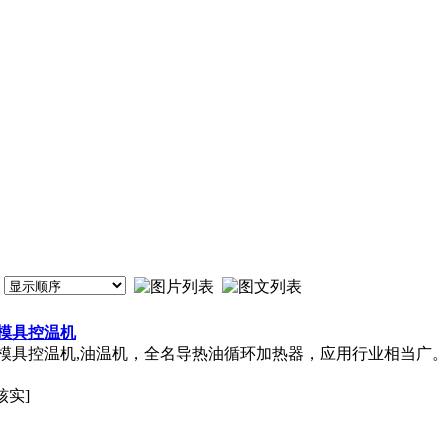
模具控温机
模具控温机,油温机，全名导热油循环加热器，应用行业相当广
核实]