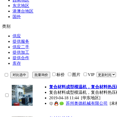
西南地区
东北地区
港澳台地区
国外
类别
供应
提供服务
供应二手
提供加工
提供合作
库存
标价
图片
VIP
复合材料成型模温机，复合材料热压
复合材料成型模温机，复合材料热压
2019-04-18 11:44
[华东地区]
苏州奥德机械有限公司
[未