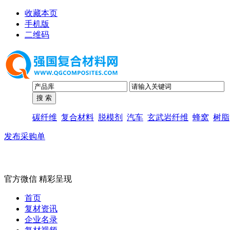
收藏本页
手机版
二维码
碳纤维
复合材料
脱模剂
汽车
玄武岩纤维
蜂窝
树脂
发布采购单
官方微信 精彩呈现
首页
复材资讯
企业名录