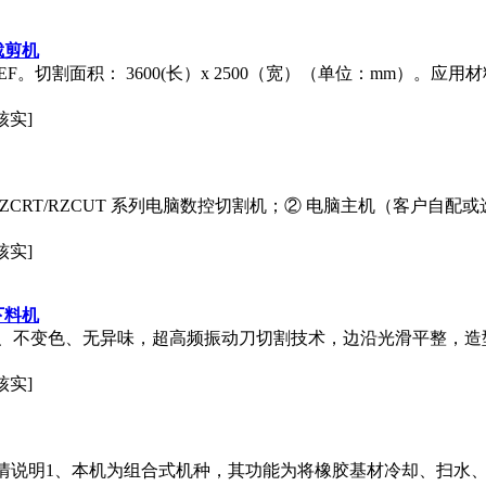
裁剪机
5EF。切割面积： 3600(长）x 2500（宽）（单位：mm）。应
核实]
ZCRT/RZCUT 系列电脑数控切割机；② 电脑主机（客户自配或
核实]
下料机
、不变色、无异味，超高频振动刀切割技术，边沿光滑平整，造
核实]
切片机详情说明1、本机为组合式机种，其功能为将橡胶基材冷却、扫