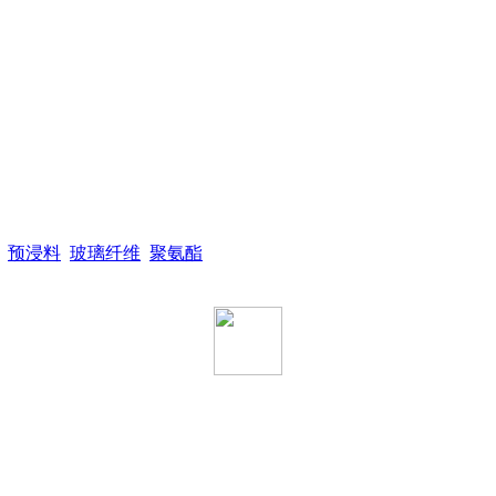
预浸料
玻璃纤维
聚氨酯