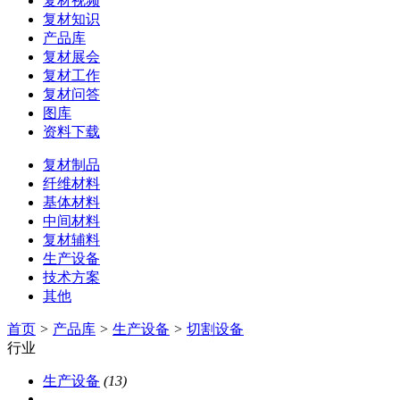
复材视频
复材知识
产品库
复材展会
复材工作
复材问答
图库
资料下载
复材制品
纤维材料
基体材料
中间材料
复材辅料
生产设备
技术方案
其他
首页
>
产品库
>
生产设备
>
切割设备
行业
生产设备
(13)