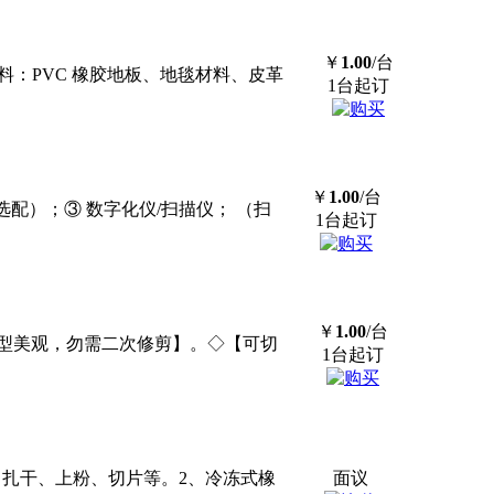
￥
1.00
/台
用材料：PVC 橡胶地板、地毯材料、皮革
1台起订
￥
1.00
/台
选配）；③ 数字化仪/扫描仪； （扫
1台起订
￥
1.00
/台
型美观，勿需二次修剪】。◇【可切
1台起订
水、扎干、上粉、切片等。2、冷冻式橡
面议