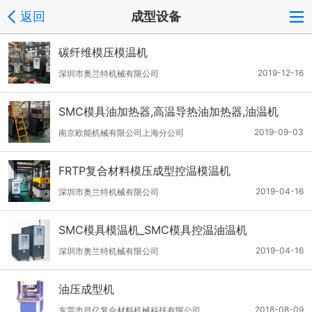
返回
成型设备
碳纤维模压模温机
2019-12-16
深圳市奥兰特机械有限公司
SMC模具油加热器,高温导热油加热器,油温机
2019-09-03
南京欧能机械有限公司上海分公司
FRTP复合材料模压成型控温模温机
2019-04-16
深圳市奥兰特机械有限公司
SMC模具模温机_SMC模具控温油温机
2019-04-16
深圳市奥兰特机械有限公司
油压成型机
2018-08-09
东莞市昌亿复合材料机械科技有限公司